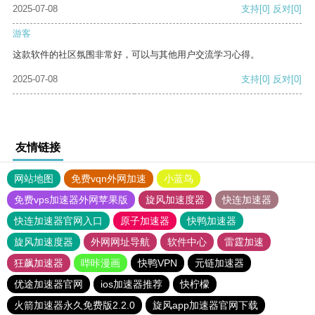
2025-07-08
支持
[0]
反对
[0]
游客
这款软件的社区氛围非常好，可以与其他用户交流学习心得。
2025-07-08
支持
[0]
反对
[0]
友情链接
网站地图
免费vqn外网加速
小蓝鸟
免费vps加速器外网苹果版
旋风加速度器
快连加速器
快连加速器官网入口
原子加速器
快鸭加速器
旋风加速度器
外网网址导航
软件中心
雷霆加速
狂飙加速器
哔咔漫画
快鸭VPN
元链加速器
优途加速器官网
ios加速器推荐
快柠檬
火箭加速器永久免费版2.2.0
旋风app加速器官网下载