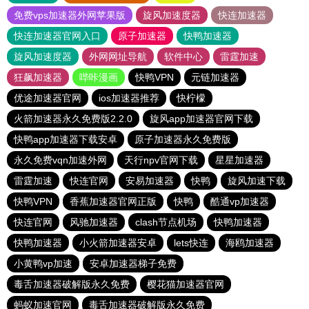
免费vps加速器外网苹果版
旋风加速度器
快连加速器
快连加速器官网入口
原子加速器
快鸭加速器
旋风加速度器
外网网址导航
软件中心
雷霆加速
狂飙加速器
哔咔漫画
快鸭VPN
元链加速器
优途加速器官网
ios加速器推荐
快柠檬
火箭加速器永久免费版2.2.0
旋风app加速器官网下载
快鸭app加速器下载安卓
原子加速器永久免费版
永久免费vqn加速外网
天行npv官网下载
星星加速器
雷霆加速
快连官网
安易加速器
快鸭
旋风加速下载
快鸭VPN
香蕉加速器官网正版
快鸭
酷通vp加速器
快连官网
风驰加速器
clash节点机场
快鸭加速器
快鸭加速器
小火箭加速器安卓
lets快连
海鸥加速器
小黄鸭vp加速
安卓加速器梯子免费
毒舌加速器破解版永久免费
樱花猫加速器官网
蚂蚁加速官网
毒舌加速器破解版永久免费