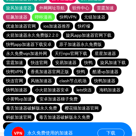
旋风加速度器
外网网址导航
软件中心
雷霆加速
狂飙加速器
哔咔漫画
快鸭VPN
元链加速器
优途加速器官网
ios加速器推荐
快柠檬
火箭加速器永久免费版2.2.0
旋风app加速器官网下载
快鸭app加速器下载安卓
原子加速器永久免费版
永久免费vqn加速外网
天行npv官网下载
星星加速器
雷霆加速
快连官网
安易加速器
快鸭
旋风加速下载
快鸭VPN
香蕉加速器官网正版
快鸭
酷通vp加速器
快连官网
风驰加速器
clash节点机场
快鸭加速器
快鸭加速器
小火箭加速器安卓
lets快连
海鸥加速器
小黄鸭vp加速
安卓加速器梯子免费
毒舌加速器破解版永久免费
樱花猫加速器官网
蚂蚁加速官网
毒舌加速器破解版永久免费
永久不收费的加速器
永久免费使用的加速器
下载