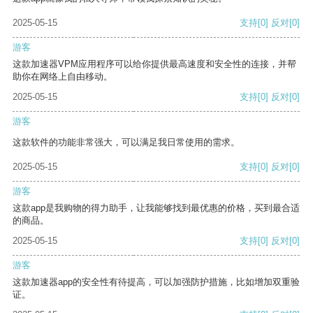
2025-05-15
支持
[0]
反对
[0]
游客
这款加速器VPM应用程序可以给你提供最高速度和安全性的连接，并帮
助你在网络上自由移动。
2025-05-15
支持
[0]
反对
[0]
游客
这款软件的功能非常强大，可以满足我日常使用的需求。
2025-05-15
支持
[0]
反对
[0]
游客
这款app是我购物的得力助手，让我能够找到最优惠的价格，买到最合适
的商品。
2025-05-15
支持
[0]
反对
[0]
游客
这款加速器app的安全性有待提高，可以加强防护措施，比如增加双重验
证。