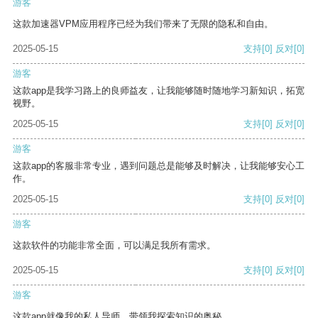
游客
这款加速器VPM应用程序已经为我们带来了无限的隐私和自由。
2025-05-15
支持
[0]
反对
[0]
游客
这款app是我学习路上的良师益友，让我能够随时随地学习新知识，拓宽
视野。
2025-05-15
支持
[0]
反对
[0]
游客
这款app的客服非常专业，遇到问题总是能够及时解决，让我能够安心工
作。
2025-05-15
支持
[0]
反对
[0]
游客
这款软件的功能非常全面，可以满足我所有需求。
2025-05-15
支持
[0]
反对
[0]
游客
这款app就像我的私人导师，带领我探索知识的奥秘。