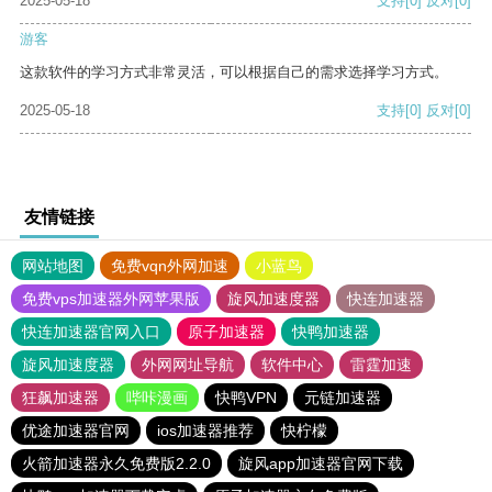
2025-05-18
支持
[0]
反对
[0]
游客
这款软件的学习方式非常灵活，可以根据自己的需求选择学习方式。
2025-05-18
支持
[0]
反对
[0]
友情链接
网站地图
免费vqn外网加速
小蓝鸟
免费vps加速器外网苹果版
旋风加速度器
快连加速器
快连加速器官网入口
原子加速器
快鸭加速器
旋风加速度器
外网网址导航
软件中心
雷霆加速
狂飙加速器
哔咔漫画
快鸭VPN
元链加速器
优途加速器官网
ios加速器推荐
快柠檬
火箭加速器永久免费版2.2.0
旋风app加速器官网下载