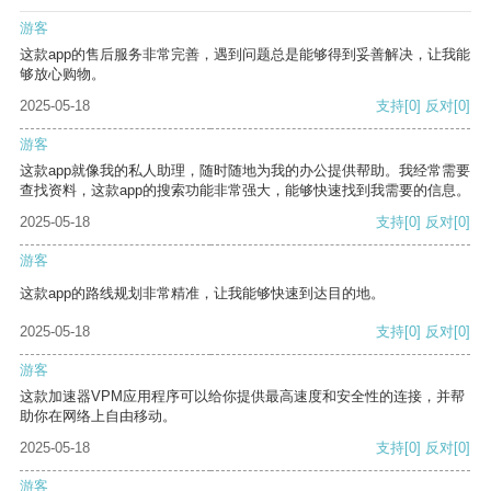
游客
这款app的售后服务非常完善，遇到问题总是能够得到妥善解决，让我能
够放心购物。
2025-05-18
支持
[0]
反对
[0]
游客
这款app就像我的私人助理，随时随地为我的办公提供帮助。我经常需要
查找资料，这款app的搜索功能非常强大，能够快速找到我需要的信息。
2025-05-18
支持
[0]
反对
[0]
游客
这款app的路线规划非常精准，让我能够快速到达目的地。
2025-05-18
支持
[0]
反对
[0]
游客
这款加速器VPM应用程序可以给你提供最高速度和安全性的连接，并帮
助你在网络上自由移动。
2025-05-18
支持
[0]
反对
[0]
游客