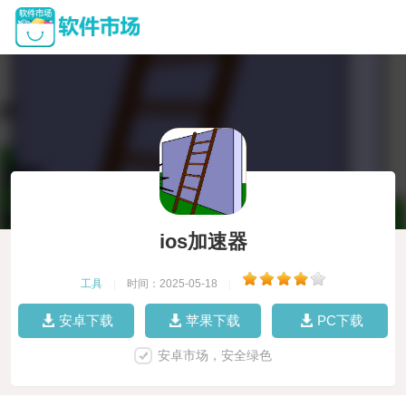
ios加速器
工具
|
时间：2025-05-18
|
安卓下载
苹果下载
PC下载
安卓市场，安全绿色