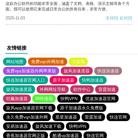
这款办公软件的功能非常全面，涵盖了文档、表格、演示文稿等各个方
面。我可以使用它来完成日常办公的所有任务，非常方便。
2025-11-03
支持
[0]
反对
[0]
友情链接
网站地图
免费vqn外网加速
小蓝鸟
免费vps加速器外网苹果版
旋风加速度器
快连加速器
快连加速器官网入口
原子加速器
快鸭加速器
旋风加速度器
外网网址导航
软件中心
雷霆加速
狂飙加速器
哔咔漫画
快鸭VPN
优途加速器官网
旋风app加速器官网下载
原子加速器永久免费版
永久免费vqn加速外网
星星加速器
雷霆加速
快连官网
安易加速器
旋风加速下载
快鸭VPN
香蕉加速器官网正版
酷通vp加速器
快连官网