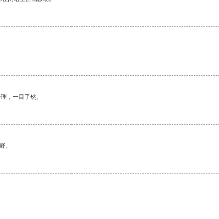
合理，一目了然。
野。