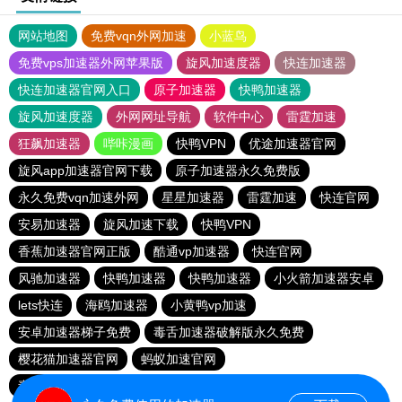
网站地图
免费vqn外网加速
小蓝鸟
免费vps加速器外网苹果版
旋风加速度器
快连加速器
快连加速器官网入口
原子加速器
快鸭加速器
旋风加速度器
外网网址导航
软件中心
雷霆加速
狂飙加速器
哔咔漫画
快鸭VPN
优途加速器官网
旋风app加速器官网下载
原子加速器永久免费版
永久免费vqn加速外网
星星加速器
雷霆加速
快连官网
安易加速器
旋风加速下载
快鸭VPN
香蕉加速器官网正版
酷通vp加速器
快连官网
风驰加速器
快鸭加速器
快鸭加速器
小火箭加速器安卓
lets快连
海鸥加速器
小黄鸭vp加速
安卓加速器梯子免费
毒舌加速器破解版永久免费
樱花猫加速器官网
蚂蚁加速官网
毒舌加速器破解版永久免费
永久不收费的加速器