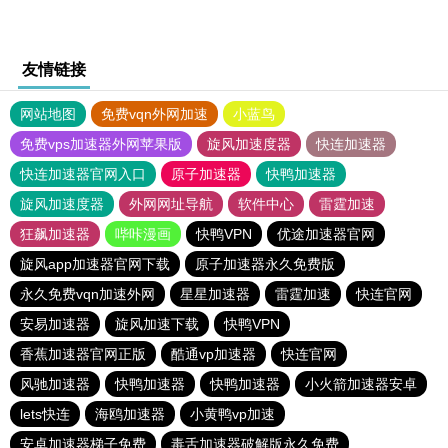
友情链接
网站地图
免费vqn外网加速
小蓝鸟
免费vps加速器外网苹果版
旋风加速度器
快连加速器
快连加速器官网入口
原子加速器
快鸭加速器
旋风加速度器
外网网址导航
软件中心
雷霆加速
狂飙加速器
哔咔漫画
快鸭VPN
优途加速器官网
旋风app加速器官网下载
原子加速器永久免费版
永久免费vqn加速外网
星星加速器
雷霆加速
快连官网
安易加速器
旋风加速下载
快鸭VPN
香蕉加速器官网正版
酷通vp加速器
快连官网
风驰加速器
快鸭加速器
快鸭加速器
小火箭加速器安卓
lets快连
海鸥加速器
小黄鸭vp加速
安卓加速器梯子免费
毒舌加速器破解版永久免费