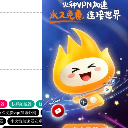
支持
[0]
反对
[0]
支持
[0]
反对
[0]
支持
[0]
反对
[0]
速器
快鸭加速器
旋风加速度器
外网网址导航
软件中心
永久免费vqn加速外网
星星加速器
雷霆加速
快连官网
器
小火箭加速器安卓
lets快连
海鸥加速器