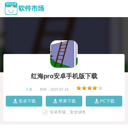
红海pro安卓手机版下载
工具
|
时间：2025-07-18
|
安卓下载
苹果下载
PC下载
安卓市场，安全绿色