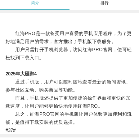
简介
排行
红海PRO是一款备受用户喜爱的手机应用程序，为了更
好地满足用户的需求，官方推出了手机版下载服务。
用户只需打开手机浏览器，访问红海PRO官网，便可轻
松找到下载入口。
2025年大疆御4
通过手机版，用户可以随时随地查看最新的新闻资讯、
参与社区互动、购买商品等功能。
而且，手机版还提供了更加便捷的操作界面和更快的加
载速度，让用户能够更愉快地使用红海PRO。
总之，红海PRO官网的手机版让用户体验更加便利和流
畅，是值得下载安装的优质选择。
#37#