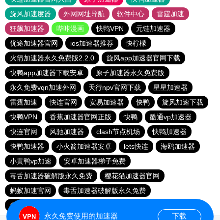
旋风加速度器
外网网址导航
软件中心
雷霆加速
狂飙加速器
哔咔漫画
快鸭VPN
元链加速器
优途加速器官网
ios加速器推荐
快柠檬
火箭加速器永久免费版2.2.0
旋风app加速器官网下载
快鸭app加速器下载安卓
原子加速器永久免费版
永久免费vqn加速外网
天行npv官网下载
星星加速器
雷霆加速
快连官网
安易加速器
快鸭
旋风加速下载
快鸭VPN
香蕉加速器官网正版
快鸭
酷通vp加速器
快连官网
风驰加速器
clash节点机场
快鸭加速器
快鸭加速器
小火箭加速器安卓
lets快连
海鸥加速器
小黄鸭vp加速
安卓加速器梯子免费
毒舌加速器破解版永久免费
樱花猫加速器官网
蚂蚁加速官网
毒舌加速器破解版永久免费
永久不收费的加速器
永久免费使用的加速器
下载