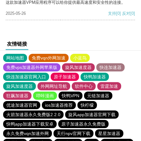
这款加速器VPM应用程序可以给你提供最高速度和安全性的连接。
2025-05-26
支持
[0]
反对
[0]
友情链接
网站地图
免费vqn外网加速
小蓝鸟
免费vps加速器外网苹果版
旋风加速度器
快连加速器
快连加速器官网入口
原子加速器
快鸭加速器
旋风加速度器
外网网址导航
软件中心
雷霆加速
狂飙加速器
哔咔漫画
快鸭VPN
元链加速器
优途加速器官网
ios加速器推荐
快柠檬
火箭加速器永久免费版2.2.0
旋风app加速器官网下载
快鸭app加速器下载安卓
原子加速器永久免费版
永久免费vqn加速外网
天行npv官网下载
星星加速器