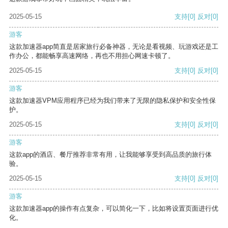
2025-05-15
支持
[0]
反对
[0]
游客
这款加速器app简直是居家旅行必备神器，无论是看视频、玩游戏还是工
作办公，都能畅享高速网络，再也不用担心网速卡顿了。
2025-05-15
支持
[0]
反对
[0]
游客
这款加速器VPM应用程序已经为我们带来了无限的隐私保护和安全性保
护。
2025-05-15
支持
[0]
反对
[0]
游客
这款app的酒店、餐厅推荐非常有用，让我能够享受到高品质的旅行体
验。
2025-05-15
支持
[0]
反对
[0]
游客
这款加速器app的操作有点复杂，可以简化一下，比如将设置页面进行优
化。